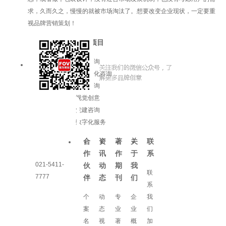
求，久而久之，慢慢的就被市场淘汰了。想要改变企业现状，一定要重
视品牌营销策划！
服务项目
品牌咨询
企业文化咨询
增长咨询
视觉创意
党建咨询
数字化服务
合
资
著
关
联
作
讯
作
于
系
021-5411-
伙
动
期
我
联
7777
伴
态
刊
们
系
个
动
专
企
我
案
态
业
业
们
名
视
著
概
加