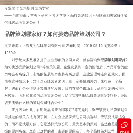
专业著作
复为期刊
复为学堂
——
当前页面：
首页
>
研究
>
复为学堂
>
品牌策划知识
> 品牌策划哪家好？如
何挑选品牌策划公司？
品牌策划哪家好？如何挑选品牌策划公司？
文章来源：上海复为品牌策划有限公司 发布时间：2019-05-16 浏览次数：
1269次
对于绝大多数准备提升企业形象的公司来说，就会咨询到
品牌策划哪家好
?
如何挑选品牌策划公司?等相关问题。企业发展到一定的阶段后，产品开发的能
力将会有所提升，市场的拓展能力也将有所加强，企业治理将走向正规化。因
而在这种情况下，对于企业经营者来说，则一定要借助外力，来打造一个品
牌，进而让企业得到正常快速的发展。目前在整个市场上，品牌策划的公司相
对较多。面对如此多的品牌策划公司，除了需要明确品牌策划哪家好?外，还应
该要明确什么样的策划公司适合企业?
正是因为如此，在明确品牌策划哪家好?等问题时，则应该要对品牌策划公
司挑选的相关方法有所了解。在对企业品牌策划公司挑选时，应该要找最适合
的，而不是找最好的，它是选择策划公司，最为基本的原则，当然也是最难把
握的原则所在。之所以这样的说，主要的原因在于，每个品牌策划公司，都有