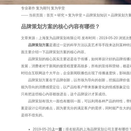
专业著作
复为期刊
复为学堂
——
当前页面：
首页
>
研究
>
复为学堂
>
品牌策划知识
> 品牌策划方
品牌策划方案的核心内容有哪些？
文章来源：上海复为品牌策划有限公司 发布时间：2019-05-20 浏览次
品牌策划方案
是通过一定的科学方法以及艺术等手段来达到某种特
面主要介绍一下品牌策划方案的核心内容。
品牌策划的核心其实主要还是在于传播，如何将设计好的品牌传播出去
发展，消费者对于新闻的接受程度要高很多，所有的宣传和营销，都是
时结合互联网这个大平台，企业新闻联播也出现了传播速度快，影响面
品牌策划方案在于品牌创新，以市场为导向的创新，挖掘品牌价值，
能为导向的消费感受定位，以产品给客户带来形象变化的情感形象定位
只有把这些核心内容都放进去，这个品牌设计才算成功。
品牌策划有强大一面也有脆弱一面，可以利用各种产品的特性，带给
案是设计公司的难点，因为要充分的满足客户的需求，同时能产生大的
是得不偿失的。
2019-05-20
上一篇：
排名较高的上海品牌策划公司主要有哪些