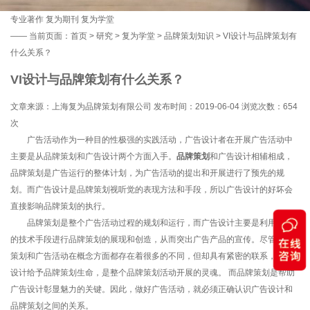
专业著作
复为期刊
复为学堂
——
当前页面：
首页
>
研究
>
复为学堂
>
品牌策划知识
> VI设计与品牌策划有
什么关系？
VI设计与品牌策划有什么关系？
文章来源：上海复为品牌策划有限公司 发布时间：2019-06-04 浏览次数：
654
次
广告活动作为一种目的性极强的实践活动，广告设计者在开展广告活动中
主要是从品牌策划和广告设计两个方面入手。
品牌策划
和广告设计相辅相成，
品牌策划是广告运行的整体计划，为广告活动的提出和开展进行了预先的规
划。而广告设计是品牌策划视听觉的表现方法和手段，所以广告设计的好坏会
直接影响品牌策划的执行。
品牌策划是整个广告活动过程的规划和运行，而广告设计主要是利用一定
的技术手段进行品牌策划的展现和创造，从而突出广告产品的宣传。尽管品牌
策划和广告活动在概念方面都存在着很多的不同，但却具有紧密的联系，广告
设计给予品牌策划生命，是整个品牌策划活动开展的灵魂。 而品牌策划是帮助
广告设计彰显魅力的关键。因此，做好广告活动，就必须正确认识广告设计和
品牌策划之间的关系。