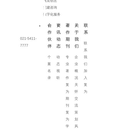
视觉创意
党建咨询
数字化服务
合
资
著
关
联
作
讯
作
于
系
021-5411-
伙
动
期
我
联
7777
伴
态
刊
们
系
个
动
专
企
我
案
态
业
业
们
名
视
著
概
加
录
听
作
况
入
复
关
复
为
怀
为
期
交
刊
流
复
策
为
划
学
风