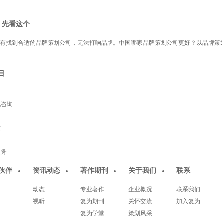
 先看这个
有找到合适的品牌策划公司，无法打响品牌。中国哪家品牌策划公司更好？以品牌策
目
询
化咨询
询
意
询
服务
伙伴
资讯动态
著作期刊
关于我们
联系
动态
专业著作
企业概况
联系我们
视听
复为期刊
关怀交流
加入复为
复为学堂
策划风采