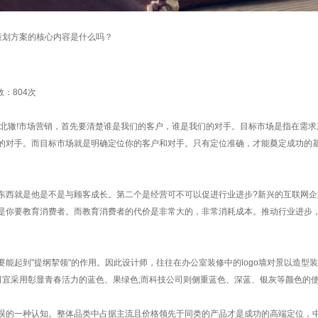
策划方案的核心内容是什么吗？
数：
804次
辕北辙!市场营销，首先要清楚谁是我们的客户，谁是我们的对手。目标市场是指在需
的对手。而目标市场就是明确定位你的客户和对手。只有定位准确，才能奠定成功的
西就是他是不是与顾客成长。第二个是经营可不可以促进行业进步?新兴的互联网企
是你要教育消费者。而教育消费者的代价是非常大的，非常消耗成本。推动行业进步
能起到"提纲挈领"的作用。因此设计师，往往在办公室装修中的logo墙对景以造型
司宜采用彰显青春活力的蓝色、果绿色;而科技公司则侧重蓝色、深蓝、银灰等颜色的
的一种认知。整体品类中占据主流且价格领先于同类的产品才是成功的高端定位，中