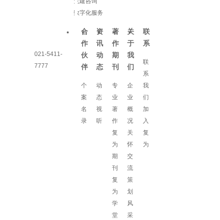
党建咨询
数字化服务
合
资
著
关
联
作
讯
作
于
系
021-5411-
伙
动
期
我
联
7777
伴
态
刊
们
系
个
动
专
企
我
案
态
业
业
们
名
视
著
概
加
录
听
作
况
入
复
关
复
为
怀
为
期
交
刊
流
复
策
为
划
学
风
堂
采