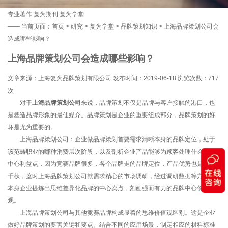
专业著作
复为期刊
复为学堂
——
当前页面：
首页
>
研究
>
复为学堂
>
品牌策划知识
> 上海品牌策划公司会
造成哪些影响？
上海品牌策划公司会造成哪些影响？
文章来源：上海复为品牌策划有限公司 发布时间：2019-06-18 浏览次数：
717
次
对于
上海品牌策划公司
来说，品牌策划不仅是品牌与客户接触的港口，也
是塑造品牌形象的最佳媒介。品牌策划是企业的重要组成部分，品牌策划的好
坏是尤为重要的。
上海品牌策划公司：企业做品牌策划首要需求清晰本身的品牌定位，处于
该范畴职业的哪种消费层次阶段，以及剖析企业产品能够为顾客处理什么某种
中心利益点，因为竞赛品牌很多，各个品牌走的品牌定位，产品优势也是各有
千秋，这时上海品牌策划公司就需求精心的市场调研，经过调研数据等方面为
本身企业提炼出思维差异化品牌的中心卖点，刻画强而有力的品牌中心价值
观。
上海品牌策划公司与其他竞赛品牌构成显着的思维价值观区别。这是企业
做好品牌策划的要害关键和要点。结合不同的应用场景，制定相应的材料标准