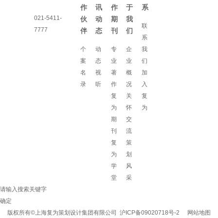
作
讯
作
于
系
021-5411-
伙
动
期
我
联
7777
伴
态
刊
们
系
个
动
专
企
我
案
态
业
业
们
名
视
著
概
加
录
听
作
况
入
复
关
复
为
怀
为
期
交
刊
流
复
策
为
划
学
风
堂
采
请输入搜索关键字
确定
版权所有©上海复为策划设计集团有限公司
沪ICP备09020718号-2
网站地图