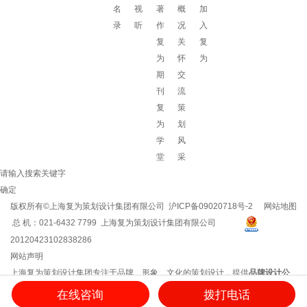
名
视
著
概
加
录
听
作
况
入
复
关
复
为
怀
为
期
交
刊
流
复
策
为
划
学
风
堂
采
请输入搜索关键字
确定
版权所有©上海复为策划设计集团有限公司
沪ICP备09020718号-2
网站地图
总 机：021-6432 7799 上海复为策划设计集团有限公司
20120423102838286
网站声明
上海复为策划设计集团专注于品牌、形象、文化的策划设计，提供
品牌设计公
司
/
企业文化建设
/
企业vi设计
/
企业文化建设方案
/
品牌策划方案
/
企业logo设计
等
在线咨询
拨打电话
服务，用思想和创意创造品牌影响力！