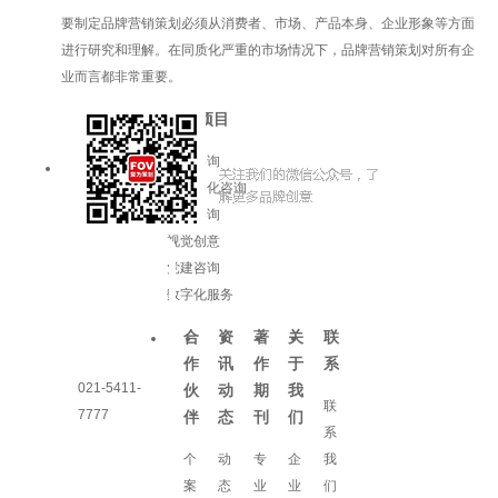
要制定品牌营销策划必须从消费者、市场、产品本身、企业形象等方面
进行研究和理解。在同质化严重的市场情况下，品牌营销策划对所有企
业而言都非常重要。
服务项目
品牌咨询
企业文化咨询
增长咨询
视觉创意
党建咨询
数字化服务
合
资
著
关
联
作
讯
作
于
系
021-5411-
伙
动
期
我
联
7777
伴
态
刊
们
系
个
动
专
企
我
案
态
业
业
们