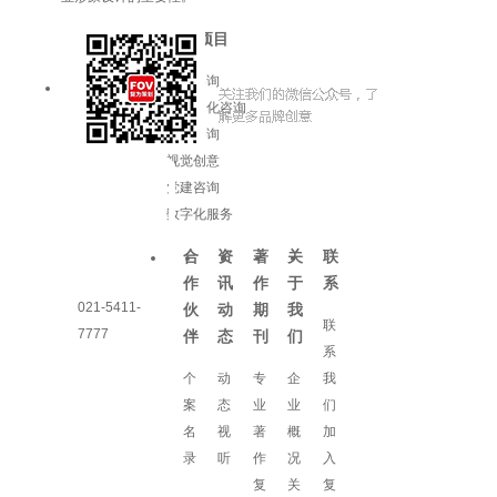
服务项目
品牌咨询
企业文化咨询
增长咨询
视觉创意
党建咨询
数字化服务
合
资
著
关
联
作
讯
作
于
系
021-5411-
伙
动
期
我
联
7777
伴
态
刊
们
系
个
动
专
企
我
案
态
业
业
们
名
视
著
概
加
录
听
作
况
入
复
关
复