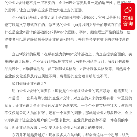
的企业vi设计也不是一层不变的。企业vi设计需要具备一定的适应性，把握时代
的脉搏，让企业形象在这条视觉大道上走的更远。
企业vi设计基础：企业vi设计基础部分的核心是logo，它可以是图形形式，
也可以是文字形式存在的。做常见的企业logo是以图文结合的形式存在的。那
什么是企业vi设计的基础部分?将logo的图形、字体、颜色经过严格的规范，使
消费者可以通过眼睛感受到企业的识别符号，并且符号要有鲜明的信息传递作
用。
企业vi设计的应用：在赋有魅力的logo设计基础上，为企业提供全面的、实
用的vi设计应用。企业vi设计的应用非常多：vi事务用品类设计、vi设计包装用
品类设计、vi旗帜规划类、员工制服vi风格类、vi设计媒体风格类等。当然每个
企业的文化差异及行业属性不同，所需要的全套项目明细也不同。
如何做好企业vi设计?
明白企业vi设计的重要性：即使是企业老板或企业的高层领导，也需要明白
一个道理：一套具有辨识性的企业vi设计，对企业的未来的发展有着非常重要的
意义，企业vi设计是企业长远发展的必然要求。一个企业在市场中壮大，依靠的
不仅仅是公司人员的扩张，还有一个重要的因素，那就是企业vi形象设计。企业
vi形象设计让企业在用户的心中逐渐壮大。企业品牌建议并不是一件容易的事
情，但企业品牌发展，一定要认识到企业vi形象设计的重要性。
东西并不是越贵越好：现在很多人在购物时，都会有这样一个思维，认为