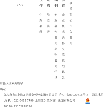
联
7777
伴
态
刊
们
系
个
动
专
企
我
案
态
业
业
们
名
视
著
概
加
录
听
作
况
入
复
关
复
为
怀
为
期
交
刊
流
复
策
为
划
学
风
堂
采
请输入搜索关键字
确定
版权所有©上海复为策划设计集团有限公司
沪ICP备09020718号-2
网站地图
总 机：021-6432 7799 上海复为策划设计集团有限公司
20120423102838286