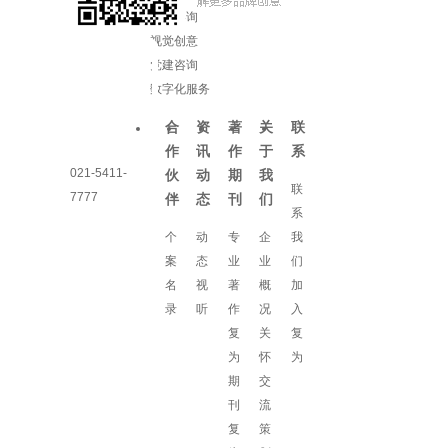
增长咨询
视觉创意
党建咨询
数字化服务
合
资
著
关
联
作
讯
作
于
系
021-5411-
伙
动
期
我
联
7777
伴
态
刊
们
系
个
动
专
企
我
案
态
业
业
们
名
视
著
概
加
录
听
作
况
入
复
关
复
为
怀
为
期
交
刊
流
复
策