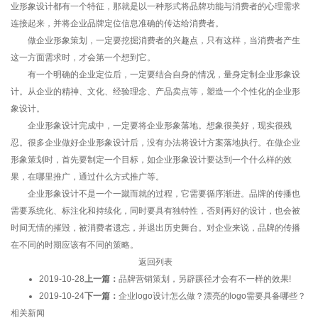
业形象设计都有一个特征，那就是以一种形式将品牌功能与消费者的心理需求
连接起来，并将企业品牌定位信息准确的传达给消费者。
做企业形象策划，一定要挖掘消费者的兴趣点，只有这样，当消费者产生
这一方面需求时，才会第一个想到它。
有一个明确的企业定位后，一定要结合自身的情况，量身定制企业形象设
计。从企业的精神、文化、经验理念、产品卖点等，塑造一个个性化的企业形
象设计。
企业形象设计完成中，一定要将企业形象落地。想象很美好，现实很残
忍。很多企业做好企业形象设计后，没有办法将设计方案落地执行。在做企业
形象策划时，首先要制定一个目标，如企业形象设计要达到一个什么样的效
果，在哪里推广，通过什么方式推广等。
企业形象设计不是一个一蹴而就的过程，它需要循序渐进。品牌的传播也
需要系统化、标注化和持续化，同时要具有独特性，否则再好的设计，也会被
时间无情的摧毁，被消费者遗忘，并退出历史舞台。对企业来说，品牌的传播
在不同的时期应该有不同的策略。
返回列表
2019-10-28
上一篇：
品牌营销策划，另辟蹊径才会有不一样的效果!
2019-10-24
下一篇：
企业logo设计怎么做？漂亮的logo需要具备哪些？
相关新闻