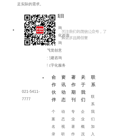
足实际的需求。
服务项目
品牌咨询
企业文化咨询
增长咨询
视觉创意
党建咨询
数字化服务
合
资
著
关
联
作
讯
作
于
系
021-5411-
伙
动
期
我
联
7777
伴
态
刊
们
系
个
动
专
企
我
案
态
业
业
们
名
视
著
概
加
录
听
作
况
入