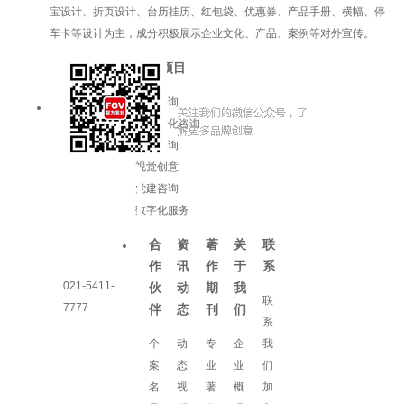
宝设计、折页设计、台历挂历、红包袋、优惠券、产品手册、横幅、停
车卡等设计为主，成分积极展示企业文化、产品、案例等对外宣传。
服务项目
品牌咨询
企业文化咨询
增长咨询
视觉创意
党建咨询
数字化服务
合
资
著
关
联
作
讯
作
于
系
021-5411-
伙
动
期
我
联
7777
伴
态
刊
们
系
个
动
专
企
我
案
态
业
业
们
名
视
著
概
加