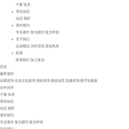
个案
名录
资讯动态
动态
视听
著作期刊
专业著作
复为期刊
复为学堂
关于我们
企业概况
关怀交流
策划风采
联系
联系我们
加入复为
首页
服务项目
品牌咨询
企业文化咨询
增长咨询
视觉创意
党建咨询
数字化服务
合作伙伴
个案
名录
资讯动态
动态
视听
著作期刊
专业著作
复为期刊
复为学堂