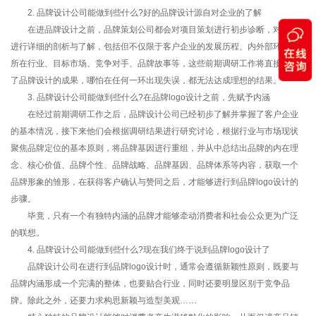
2. 品牌设计公司能做到些什么?好的品牌设计源自对企业的了解
在进品牌设计之前，品牌策划公司都会对项目策划进行初步诊断，对客户
进行详细的剖析与了解，包括但不仅限于客户企业的发展历程、内外部环境、
所在行业、目标市场、竞争对手、品牌故事等，这些前期调研工作将直接决定
了品牌设计的成果，哪怕在任何一环出现失误，都无法达成理想的结果。
3. 品牌设计公司能做到些什么?在品牌logo设计之前，先赋予内涵
在经过前期调研工作之后，品牌设计公司已经初步了解并掌握了客户企业
的基本情况，接下来他们会根据调研结果进行研究讨论，根据行业与市场现状
聚焦品牌定位的基本原则，将品牌基因进行重组，并从中总结出品牌的内在理
念、核心价值、品牌个性、品牌战略、品牌基因、品牌体系等内容，获取一个
品牌形象的雏形，在获得客户确认与赞同之后，才能够进行到品牌logo设计的
步骤。
毕竟，只有一个有独特内涵的品牌才能够牵动消费者和社会公众更为广泛
的联想。
4. 品牌设计公司能做到些什么?现在我们终于说到品牌logo设计了
品牌设计公司在进行到品牌logo设计时，通常会遵循新颖性原则，既要与
品牌内涵形成一个完满的整体，也要贴合行业，同时还要明显区别于竞争品
牌。除此之外，还要力求构思新颖与造型美观……