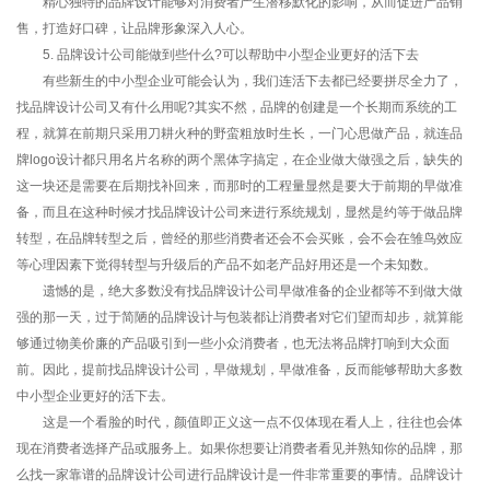
精心独特的品牌设计能够对消费者产生潜移默化的影响，从而促进产品销
售，打造好口碑，让品牌形象深入人心。
5. 品牌设计公司能做到些什么?可以帮助中小型企业更好的活下去
有些新生的中小型企业可能会认为，我们连活下去都已经要拼尽全力了，
找品牌设计公司又有什么用呢?其实不然，品牌的创建是一个长期而系统的工
程，就算在前期只采用刀耕火种的野蛮粗放时生长，一门心思做产品，就连品
牌logo设计都只用名片名称的两个黑体字搞定，在企业做大做强之后，缺失的
这一块还是需要在后期找补回来，而那时的工程量显然是要大于前期的早做准
备，而且在这种时候才找品牌设计公司来进行系统规划，显然是约等于做品牌
转型，在品牌转型之后，曾经的那些消费者还会不会买账，会不会在雏鸟效应
等心理因素下觉得转型与升级后的产品不如老产品好用还是一个未知数。
遗憾的是，绝大多数没有找品牌设计公司早做准备的企业都等不到做大做
强的那一天，过于简陋的品牌设计与包装都让消费者对它们望而却步，就算能
够通过物美价廉的产品吸引到一些小众消费者，也无法将品牌打响到大众面
前。因此，提前找品牌设计公司，早做规划，早做准备，反而能够帮助大多数
中小型企业更好的活下去。
这是一个看脸的时代，颜值即正义这一点不仅体现在看人上，往往也会体
现在消费者选择产品或服务上。如果你想要让消费者看见并熟知你的品牌，那
么找一家靠谱的品牌设计公司进行品牌设计是一件非常重要的事情。品牌设计