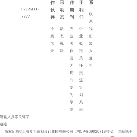
作
讯
作
于
系
021-5411-
伙
动
期
我
联
7777
伴
态
刊
们
系
个
动
专
企
我
案
态
业
业
们
名
视
著
概
加
录
听
作
况
入
复
关
复
为
怀
为
期
交
刊
流
复
策
为
划
学
风
堂
采
请输入搜索关键字
确定
版权所有©上海复为策划设计集团有限公司
沪ICP备09020718号-2
网站地图