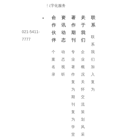
数字化服务
合
资
著
关
联
作
讯
作
于
系
021-5411-
伙
动
期
我
联
7777
伴
态
刊
们
系
个
动
专
企
我
案
态
业
业
们
名
视
著
概
加
录
听
作
况
入
复
关
复
为
怀
为
期
交
刊
流
复
策
为
划
学
风
堂
采