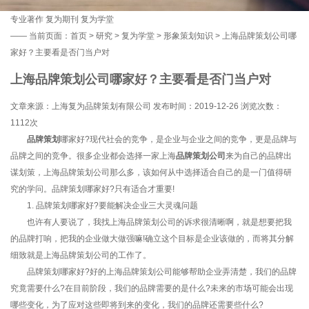
专业著作
复为期刊
复为学堂
——
当前页面：
首页
>
研究
>
复为学堂
>
形象策划知识
> 上海品牌策划公司哪
家好？主要看是否门当户对
上海品牌策划公司哪家好？主要看是否门当户对
文章来源：上海复为品牌策划有限公司 发布时间：2019-12-26 浏览次数：
1112次
品牌策划
哪家好?现代社会的竞争，是企业与企业之间的竞争，更是品牌与
品牌之间的竞争。很多企业都会选择一家上海
品牌策划公司
来为自己的品牌出
谋划策，上海品牌策划公司那么多，该如何从中选择适合自己的是一门值得研
究的学问。品牌策划哪家好?只有适合才重要!
1. 品牌策划哪家好?要能解决企业三大灵魂问题
也许有人要说了，我找上海品牌策划公司的诉求很清晰啊，就是想要把我
的品牌打响，把我的企业做大做强嘛!确立这个目标是企业该做的，而将其分解
细致就是上海品牌策划公司的工作了。
品牌策划哪家好?好的上海品牌策划公司能够帮助企业弄清楚，我们的品牌
究竟需要什么?在目前阶段，我们的品牌需要的是什么?未来的市场可能会出现
哪些变化，为了应对这些即将到来的变化，我们的品牌还需要些什么?