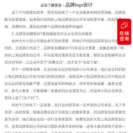
品牌logo设计
点击了解更多：
这三个问题看似简单，背后却反映了一个企业最基本的经营策略、品牌战
略与发展道路。如果我们找到的上海品牌策划公司专业程度不够，轻则浪费金
钱，浪费时间，重则会把整个品牌的路都带得偏掉。
2. 品牌策划哪家好?要能够提供符合企业层次的服务
各种大中小型公司都会有不同的需要，而他们寻找的品牌策划公司也是不
同的。之前我们也说了，品牌策划哪家好?只有适合才重要，就像是相亲一样，
好的上海品牌策划公司，不论是项目预算还是方案质量，都应当是能够和企业
层次对等的，让企业不至于“高攀太过”，也不至于“仓促下嫁”。
对于一些预算有限，企业仍处在起步阶段的小公司来说，他们会去找到的
上海品牌策划公司也与他们的情况类似，虽然这种小型品牌策划公司可能会存
在出品同质化现象严重、过度借鉴等种种缺点，但毕竟价格低廉，服务态度
好，参与人数多，方案能够一直修改到企业满意为止，对这种小型企业来说，
算得上是“门当户对”了。
而对于已经有了一定发展，在行业内部享有一定声誉的公司来说，为了寻
求进一步的发展，能够花费在设计与策划上的预算更多，对品牌策划的需要也
更为迫切，他们就会去找一些行业美誉度高、收费也高的大型上海品牌策划公
司。这类品牌策划公司的设计团队有着丰富的经验，还有大量优质客户及有一