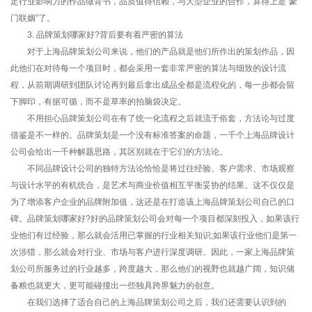
定行业影响力的作品做背书，品质值得信赖，与大型企业的合作，算得上是“豪
门联姻”了。
3. 品牌策划哪家好?背后要有着严密的算法
对于上海品牌策划公司来说，他们的产品就是他们所作出的策划作品，因
此他们在对待每一个项目时，都会采用一套非常严密的算法与细致的设计流
程，从前期调研到团队讨论再到最后拿出成品全都是流程化的，每一步都会留
下脚印，有据可循，而不是草率的拍脑袋决定。
不用担心品牌策划公司在有了统一化流程之后就流于俗套，方法论与过度
借鉴是不一样的。品牌策划是一个没有标准答案的命题，一千个上海品牌设计
公司会给出一千种解题思路，其区别就在于它们的方法论。
不同品牌设计公司的独特方法论恰恰是将过往经验、客户需求、市场观察
与设计水平的有机统合，是艺术与商业价值相互平衡妥协的结果。这不仅仅是
为了增添客户企业的品牌附加值，这还是在打造该上海品牌策划公司自己的口
碑。品牌策划哪家好?好的品牌策划公司会对每一个项目都深刻投入，如果该行
业他们有过经验，那么就会活用已掌握的行业相关知识;如果该行业他们是第一
次涉猎，那么就会对行业、市场与客户进行深度调研。因此，一家上海品牌策
划公司所服务过的行业越多，跨度越大，那么他们的视野也就越广阔，知识储
备粮也就更大，更可能碰撞出一些独具跨界魅力的创意。
在我们选择了适合自己的上海品牌策划公司之后，我们还需要认识到的