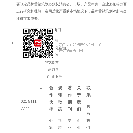
要制定品牌营销策划必须从消费者、市场、产品本身、企业形象等方面
进行研究和理解。在同质化严重的市场情况下，品牌营销策划对所有企
业都非常重要。
服务项目
品牌咨询
企业文化咨询
增长咨询
视觉创意
党建咨询
数字化服务
合
资
著
关
联
作
讯
作
于
系
021-5411-
伙
动
期
我
联
7777
伴
态
刊
们
系
个
动
专
企
我
案
态
业
业
们