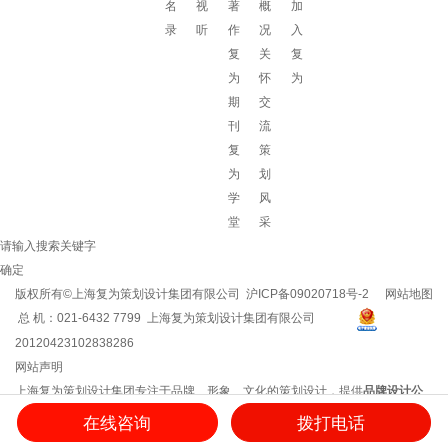
名
视
著
概
加
录
听
作
况
入
复
关
复
为
怀
为
期
交
刊
流
复
策
为
划
学
风
堂
采
请输入搜索关键字
确定
版权所有©上海复为策划设计集团有限公司
沪ICP备09020718号-2
网站地图
总 机：021-6432 7799 上海复为策划设计集团有限公司
20120423102838286
网站声明
上海复为策划设计集团专注于品牌、形象、文化的策划设计，提供
品牌设计公
司
/
企业文化建设
/
企业vi设计
/
企业文化建设方案
/
品牌策划方案
/
企业logo设计
等
在线咨询
拨打电话
服务，用思想和创意创造品牌影响力！