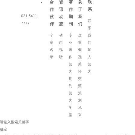
合
资
著
关
联
作
讯
作
于
系
021-5411-
伙
动
期
我
联
7777
伴
态
刊
们
系
个
动
专
企
我
案
态
业
业
们
名
视
著
概
加
录
听
作
况
入
复
关
复
为
怀
为
期
交
刊
流
复
策
为
划
学
风
堂
采
请输入搜索关键字
确定