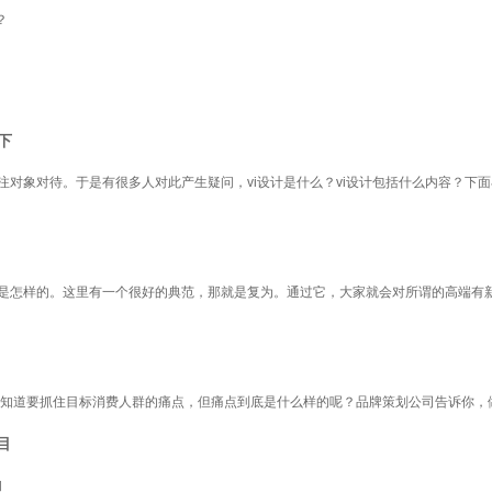
？
下
注对象对待。于是有很多人对此产生疑问，vi设计是什么？vi设计包括什么内容？下
又是怎样的。这里有一个很好的典范，那就是复为。通过它，大家就会对所谓的高端有
知道要抓住目标消费人群的痛点，但痛点到底是什么样的呢？品牌策划公司告诉你，
目
询