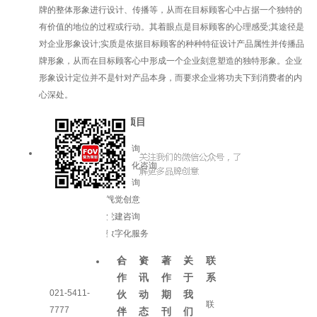
牌的整体形象进行设计、传播等，从而在目标顾客心中占据一个独特的
有价值的地位的过程或行动。其着眼点是目标顾客的心理感受;其途径是
对企业形象设计;实质是依据目标顾客的种种特征设计产品属性并传播品
牌形象，从而在目标顾客心中形成一个企业刻意塑造的独特形象。企业
形象设计定位并不是针对产品本身，而要求企业将功夫下到消费者的内
心深处。
服务项目
品牌咨询
企业文化咨询
增长咨询
视觉创意
党建咨询
数字化服务
合
资
著
关
联
作
讯
作
于
系
021-5411-
伙
动
期
我
联
7777
伴
态
刊
们