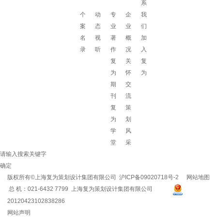
系
个
动
专
企
我
案
态
业
业
们
名
视
著
概
加
录
听
作
况
入
复
关
复
为
怀
为
期
交
刊
流
复
策
为
划
学
风
堂
采
请输入搜索关键字
确定
版权所有©上海复为策划设计集团有限公司
沪ICP备09020718号-2
网站地图
总 机：021-6432 7799 上海复为策划设计集团有限公司
20120423102838286
网站声明