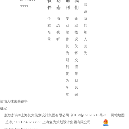
021-5411-
伙
动
期
我
联
7777
伴
态
刊
们
系
个
动
专
企
我
案
态
业
业
们
名
视
著
概
加
录
听
作
况
入
复
关
复
为
怀
为
期
交
刊
流
复
策
为
划
学
风
堂
采
请输入搜索关键字
确定
版权所有©上海复为策划设计集团有限公司
沪ICP备09020718号-2
网站地图
总 机：021-6432 7799 上海复为策划设计集团有限公司