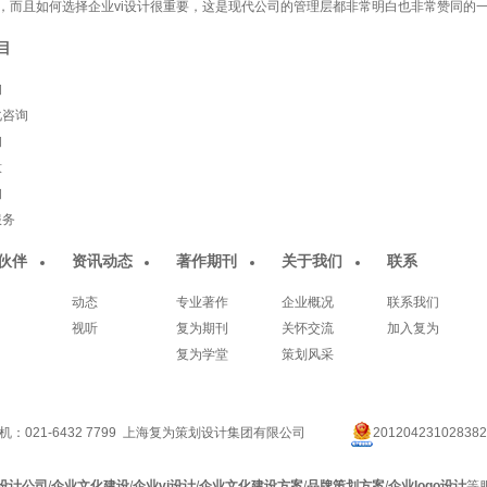
，而且如何选择企业vi设计很重要，这是现代公司的管理层都非常明白也非常赞同的
目
询
化咨询
询
意
询
服务
伙伴
资讯动态
著作期刊
关于我们
联系
动态
专业著作
企业概况
联系我们
视听
复为期刊
关怀交流
加入复为
复为学堂
策划风采
机：021-6432 7799 上海复为策划设计集团有限公司
201204231028382
设计公司
/
企业文化建设
/
企业vi设计
/
企业文化建设方案
/
品牌策划方案
/
企业logo设计
等