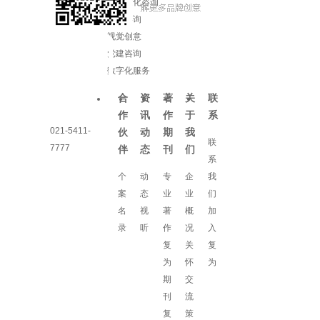
企业文化咨询
增长咨询
视觉创意
党建咨询
数字化服务
合
资
著
关
联
作
讯
作
于
系
021-5411-
伙
动
期
我
联
7777
伴
态
刊
们
系
个
动
专
企
我
案
态
业
业
们
名
视
著
概
加
录
听
作
况
入
复
关
复
为
怀
为
期
交
刊
流
复
策