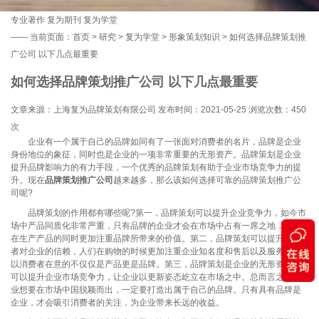
专业著作
复为期刊
复为学堂
——
当前页面：
首页
>
研究
>
复为学堂
>
形象策划知识
> 如何选择品牌策划推
广公司 以下几点最重要
如何选择品牌策划推广公司 以下几点最重要
文章来源：上海复为品牌策划有限公司 发布时间：2021-05-25 浏览次数：
450
次
企业有一个属于自己的品牌如同有了一张面对消费者的名片，品牌是企业
身份地位的象征，同时也是企业的一项非常重要的无形资产。品牌策划是企业
提升品牌影响力的有力手段，一个优秀的品牌策划有助于企业市场竞争力的提
升。现在
品牌策划推广
公司
越来越多，那么该如何选择可靠的品牌策划推广公
司呢?
品牌策划的作用都有哪些呢?第一，品牌策划可以提升企业竞争力，如今市
场中产品同质化非常严重，只有品牌的企业才会在市场中占有一席之地，企业
在生产产品的同时更加注重品牌所带来的价值。第二，品牌策划可以提升消费
者对企业的信赖，人们在购物的时候更加注重企业知名度和售后以及服务，所
以消费者在意的不仅仅是产品更是品牌。第三，品牌策划是企业的无形资产，
可以提升企业市场竞争力，让企业以更新姿态屹立在市场之中。总而言之，企
业想要在市场中国脱颖而出，一定要打造出属于自己的品牌。只有具有品牌是
企业，才会吸引消费者的关注，为企业带来长远的收益。