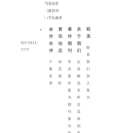
视觉创意
党建咨询
数字化服务
合
资
著
关
联
作
讯
作
于
系
021-5411-
伙
动
期
我
联
7777
伴
态
刊
们
系
个
动
专
企
我
案
态
业
业
们
名
视
著
概
加
录
听
作
况
入
复
关
复
为
怀
为
期
交
刊
流
复
策
为
划