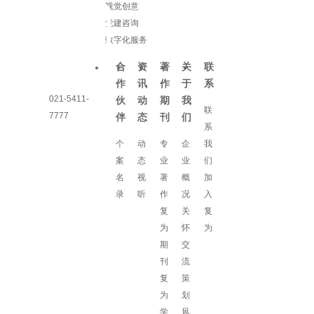
视觉创意
党建咨询
数字化服务
合
资
著
关
联
作
讯
作
于
系
021-5411-
伙
动
期
我
联
7777
伴
态
刊
们
系
个
动
专
企
我
案
态
业
业
们
名
视
著
概
加
录
听
作
况
入
复
关
复
为
怀
为
期
交
刊
流
复
策
为
划
学
风