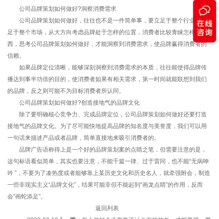
公司品牌策划如何做好?洞察消费需求
公司品牌策划如何做好，往往也不是一件简单事，要立足于整个行业，立
足于整个市场，从大方向考虑品牌处于怎样的位置，消费者比较青睐怎样的东
西，思考公司品牌策划如何做好，才能洞察到消费需求，使品牌赢得消费者的
信赖。
如果品牌定位清晰，能够深刻洞察到消费需求的本质，往往能使得品牌传
播达到事半功倍的目的，使消费者如果有相关需求，第一时间就能联想到我们
的品牌，反之则可能不为目标消费者所认同。
公司品牌策划如何做好?创造接地气的品牌文化
除了要明确核心竞争力、完成品牌定位，公司品牌策划如何做好还要打造
接地气的品牌文化。为了尽可能快地提高品牌的知名度与美誉度，我们可以用
一句话来描述产品或者品牌，简单直接地来吸引消费者的。
品牌广告语称得上是一个好的品牌策划案的点睛之笔，但需要注意的是，
这句标语看似简单，其实也要注意，不能千篇一律、过于雷同，也不能“无病呻
吟 ”，不要为了凑热度或者能够靠上某历史文化和历史名人，就牵强附会，制造
一些非现实主义“品牌文化”，结果可能非但不能起到“画龙点睛”的作用，反而
会“画蛇添足”。
返回列表