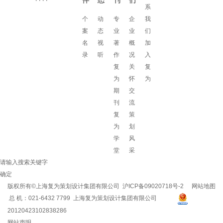
伴
态
刊
们
系
个
动
专
企
我
案
态
业
业
们
名
视
著
概
加
录
听
作
况
入
复
关
复
为
怀
为
期
交
刊
流
复
策
为
划
学
风
堂
采
请输入搜索关键字
确定
版权所有©上海复为策划设计集团有限公司
沪ICP备09020718号-2
网站地图
总 机：021-6432 7799 上海复为策划设计集团有限公司
20120423102838286
网站声明