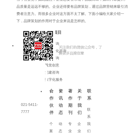
品质量是远远不够的。企业还得要有品牌策划，通过品牌营销来吸引消
费者注意力。而很多企业对这方面不太了解。下面小编给大家介绍一
下，品牌策划的作用对于企业来说是怎样的。
服务项目
品牌咨询
企业文化咨询
增长咨询
视觉创意
党建咨询
数字化服务
合
资
著
关
联
作
讯
作
于
系
021-5411-
伙
动
期
我
联
7777
伴
态
刊
们
系
个
动
专
企
我
案
态
业
业
们