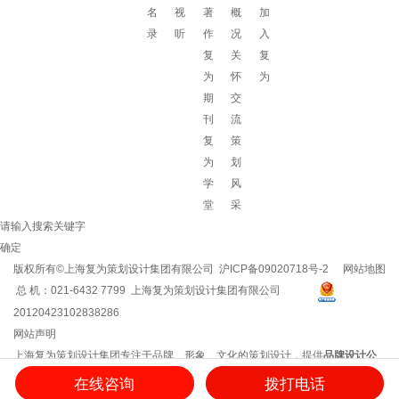
名
视
著
概
加
录
听
作
况
入
复
关
复
为
怀
为
期
交
刊
流
复
策
为
划
学
风
堂
采
请输入搜索关键字
确定
版权所有©上海复为策划设计集团有限公司
沪ICP备09020718号-2
网站地图
总 机：021-6432 7799 上海复为策划设计集团有限公司
20120423102838286
网站声明
上海复为策划设计集团专注于品牌、形象、文化的策划设计，提供
品牌设计公
司
/
企业文化建设
/
企业vi设计
/
企业文化建设方案
/
品牌策划方案
/
企业logo设计
等
在线咨询
拨打电话
服务，用思想和创意创造品牌影响力！