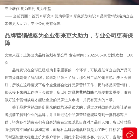
专业著作
复为期刊
复为学堂
——
当前页面：
首页
>
研究
>
复为学堂
>
形象策划知识
> 品牌营销战略为企业
带来更大助力，专业公司更有保障
品牌营销战略为企业带来更大助力，专业公司更有保
障
文章来源：上海复为品牌策划有限公司 发布时间：2022-05-30 浏览次数：
166
次
品牌意识在全球已经成为非常重要的一个环节，可以说任何企业的产品问
世前提都是先了解品牌，如果对品牌不了解，那么对产品的销售也几步不会很
好，所以在这种情况下各个企业都会做好品牌营销工作，提前将品牌营销好，
那么接下来的工作也不会很难，所以针对
品牌营销战略
也就要非常重要，唯有
做好这个营销战略才能让企业的品牌进入市场，并拥有更大的市场。
关于品牌营销战略所带来的优势还是很大的，通过这种战略也就能让消费
者提前了解到企业的品牌，并且透过这个品牌营销也能吸引到一批目标客户
群，毕竟各个消费者都有自身消费在定位以及自身对产品的认知，所以针对品
牌也就有不同的认识和需求，而这种品牌营销战略就是为了吸引目标客户群的
同时还能更大程度上扩大客户群体，因此来获得更多客户的认可，当然针对这