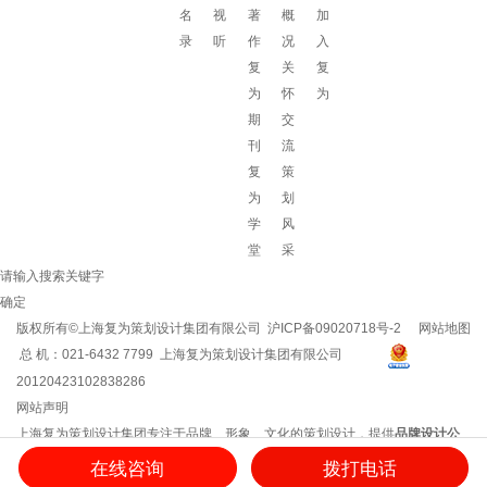
名
视
著
概
加
录
听
作
况
入
复
关
复
为
怀
为
期
交
刊
流
复
策
为
划
学
风
堂
采
请输入搜索关键字
确定
版权所有©上海复为策划设计集团有限公司
沪ICP备09020718号-2
网站地图
总 机：021-6432 7799 上海复为策划设计集团有限公司
20120423102838286
网站声明
上海复为策划设计集团专注于品牌、形象、文化的策划设计，提供
品牌设计公
司
/
企业文化建设
/
企业vi设计
/
企业文化建设方案
/
品牌策划方案
/
企业logo设计
等
在线咨询
拨打电话
服务，用思想和创意创造品牌影响力！