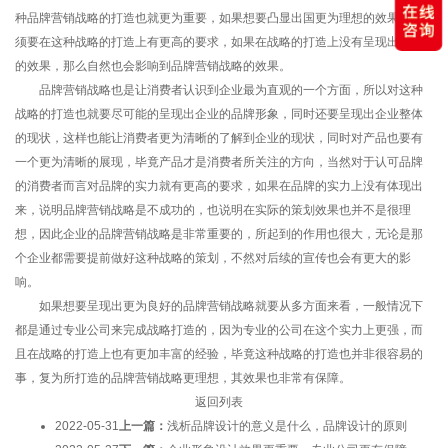
种品牌营销战略的打造也就更为重要，如果想要凸显出国更为理想的效果就必
须要在这种战略的打造上有更高的要求，如果在战略的打造上没有呈现出更好
的效果，那么自然也会影响到品牌营销战略的效果。
品牌营销战略也是让消费者认识到企业最为直观的一个方面，所以对这种
战略的打造也就要尽可能的呈现出企业的品牌形象，同时还要呈现出企业整体
的现状，这样也能让消费者更为清晰的了解到企业的现状，同时对产品也要有
一个更为清晰的展现，毕竟产品才是消费者所关注的方向，当然对于认可品牌
的消费者而言对品牌的实力就有更高的要求，如果在品牌的实力上没有体现出
来，说明品牌营销战略是不成功的，也说明在实际的策划效果也并不是很理
想，因此企业的品牌营销战略是非常重要的，所起到的作用也很大，无论是那
个企业都需要提前做好这种战略的策划，不然对后续的宣传也会有更大的影
响。
如果想要呈现出更为良好的品牌营销战略就要从多方面来看，一般情况下
都是通过专业公司来完成战略打造的，因为专业的公司在这个实力上更强，而
且在战略的打造上也有更加丰富的经验，毕竟这种战略的打造也并非很容易的
事，复为所打造的品牌营销战略更理想，其效果也非常有保障。
返回列表
2022-05-31
上一篇：
浅析品牌设计的意义是什么，品牌设计的原则