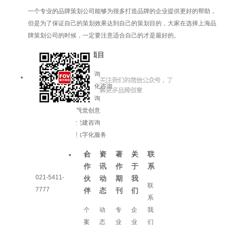
一个专业的品牌策划公司能够为很多打造品牌的企业提供更好的帮助，
但是为了保证自己的策划效果达到自己的策划目的，大家在选择上海品
牌策划公司的时候，一定要注意适合自己的才是最好的。
服务项目
品牌咨询
企业文化咨询
增长咨询
视觉创意
党建咨询
数字化服务
合
资
著
关
联
作
讯
作
于
系
021-5411-
伙
动
期
我
联
7777
伴
态
刊
们
系
个
动
专
企
我
案
态
业
业
们