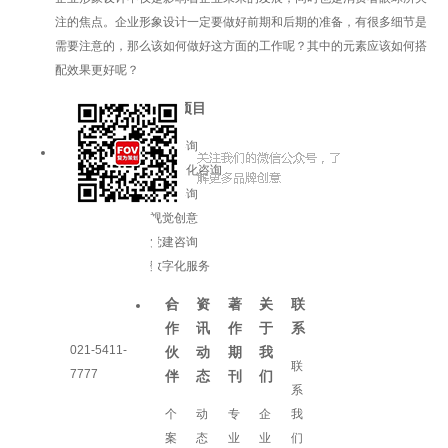
注的焦点。企业形象设计一定要做好前期和后期的准备，有很多细节是
需要注意的，那么该如何做好这方面的工作呢？其中的元素应该如何搭
配效果更好呢？
服务项目
品牌咨询
企业文化咨询
增长咨询
视觉创意
党建咨询
数字化服务
合
资
著
关
联
作
讯
作
于
系
021-5411-
伙
动
期
我
联
7777
伴
态
刊
们
系
个
动
专
企
我
案
态
业
业
们