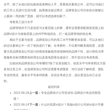
水平，除了从他们的自媒体或者网站入手，查看相关案例之外，还可以与他们
的工作人员进行交流沟通，如果接洽超过两次，品牌策划公司仍未给出能够让
人眼前一亮的推广思路，就可以考虑选择别家了。
考察美工设计水平
品牌营销并不只是创意与文案层面上的事，通常还需要搭配视觉层面上的
品牌vi设计与体验层面上的APP终端优化，打一套品牌营销的组合拳。
相比于文案与创意，品牌策划公司的美工水平判断更加直观，可以从他们
的过往案例之中一目了然的进行了解。在考察时，不仅要判断美观程度，还需
要注意品牌策划公司设计的视觉形象能否体现独特的品牌个性，设计师应当带
着服务目标消费群体的理念以及落地思维去做设计，而不是仅仅考虑美观。
比较好的品牌策划公司有哪些?除了在策划能力、创意水平与审美档次方面
多加注意之外，在选择策划公司时还需要考虑预算、对行业的了解程度、团队
专业性情况、服务水平等多种因素，在综合考虑之后，选出更适合自己企业
的。
返回列表
2022-06-28
上一篇：
专业品牌设计公司告诉你 品牌设计有这些新思
路！
2022-06-24
下一篇：
什么叫高度vi设计？高端vi设计公司的vi设计手册