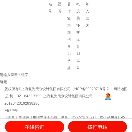
名
视
著
概
加
录
听
作
况
入
复
关
复
为
怀
为
期
交
刊
流
复
策
为
划
学
风
堂
采
请输入搜索关键字
确定
版权所有©上海复为策划设计集团有限公司
沪ICP备09020718号-2
网站地图
总 机：021-6432 7799 上海复为策划设计集团有限公司
20120423102838286
网站声明
上海复为策划设计集团专注于品牌、形象、文化的策划设计，提供
品牌设计公
司
/
企业文化建设
/
企业vi设计
/
企业文化建设方案
/
品牌策划方案
/
企业logo设计
等
在线咨询
拨打电话
服务，用思想和创意创造品牌影响力！