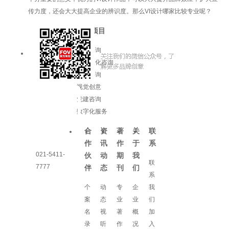
传力度，还会大大提高企业的辨识度。那么VI设计哪家比较专业呢？
服务项目
品牌咨询
企业文化咨询
增长咨询
视觉创意
党建咨询
数字化服务
合
资
著
关
联
作
讯
作
于
系
021-5411-
伙
动
期
我
联
7777
伴
态
刊
们
系
个
动
专
企
我
案
态
业
业
们
名
视
著
概
加
录
听
作
况
入