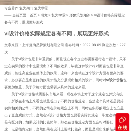
专业著作
复为期刊
复为学堂
——
当前页面：
首页
>
研究
>
复为学堂
>
形象策划知识
> vi设计价格实际规定
各有不同，展现更好形式
vi设计价格实际规定各有不同，展现更好形式
文章来源：上海复为品牌策划有限公司 发布时间：2022-08-09 浏览次数：
227
次
关于vi设计也是非常重要的，而且现在各个企业都需要进行这个设计，只不
过在实际的设计中也呈现出了不同的效果，毕竟这种设计相对而言也是非常直
观的，能提高企业在整体上的效果，这样一来也就在这个设计方面有更高的要
求，必须要凸显出更好的效果才能充分展现出相关的设计，同时对
vi设计价格
也
要更加慎重，关于价格方面也需要从具体的规定来看。
关于vi设计价格就需要从市场来看，现在市场上对于这个规定也并没有统
一，所以在市场上来看也就呈现出了不同的价格规定，当然这个具体还是要落
实到相关的公司，不同的公司在价格规定上不同，同时在实际的规定上也凸显
出了更直观的方式，当然在vi设计价格方面也要看实际的规定，毕竟这种设计也
是有区分的，如果设计的比较简单，那么在价格规定方面也会相对要低一些，
这一点是很肯定的，当然如果在设计上要求比较高，而且呈现出来的结果也非