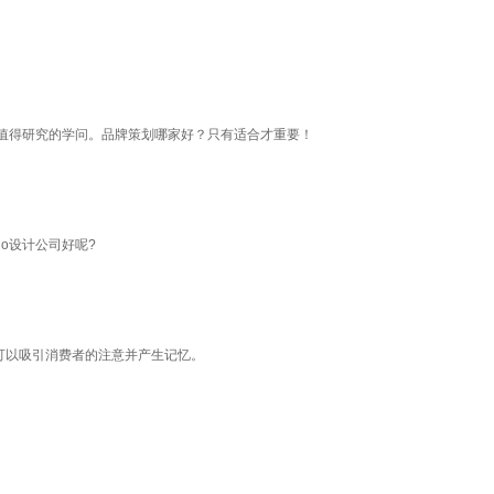
值得研究的学问。品牌策划哪家好？只有适合才重要！
o设计公司好呢?
可以吸引消费者的注意并产生记忆。