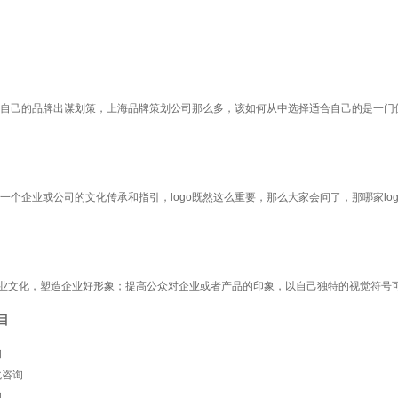
自己的品牌出谋划策，上海品牌策划公司那么多，该如何从中选择适合自己的是一门
个企业或公司的文化传承和指引，logo既然这么重要，那么大家会问了，那哪家log
企业文化，塑造企业好形象；提高公众对企业或者产品的印象，以自己独特的视觉符号
目
询
化咨询
询