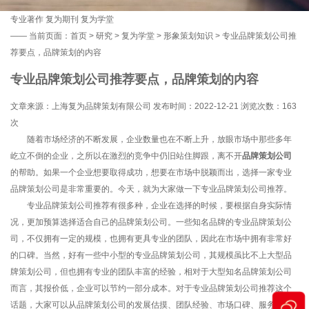
专业著作
复为期刊
复为学堂
——
当前页面：
首页
>
研究
>
复为学堂
>
形象策划知识
> 专业品牌策划公司推
荐要点，品牌策划的内容
专业品牌策划公司推荐要点，品牌策划的内容
文章来源：上海复为品牌策划有限公司 发布时间：2022-12-21 浏览次数：
163
次
随着市场经济的不断发展，企业数量也在不断上升，放眼市场中那些多年
屹立不倒的企业，之所以在激烈的竞争中仍旧站住脚跟，离不开
品牌策划公司
的帮助。如果一个企业想要取得成功，想要在市场中脱颖而出，选择一家专业
品牌策划公司是非常重要的。今天，就为大家做一下专业品牌策划公司推荐。
专业品牌策划公司推荐有很多种，企业在选择的时候，要根据自身实际情
况，更加预算选择适合自己的品牌策划公司。一些知名品牌的专业品牌策划公
司，不仅拥有一定的规模，也拥有更具专业的团队，因此在市场中拥有非常好
的口碑。当然，好有一些中小型的专业品牌策划公司，其规模虽比不上大型品
牌策划公司，但也拥有专业的团队丰富的经验，相对于大型知名品牌策划公司
而言，其报价低，企业可以节约一部分成本。对于专业品牌策划公司推荐这个
话题，大家可以从品牌策划公司的发展估摸、团队经验、市场口碑、服务态度