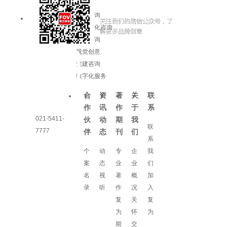
品牌咨询
企业文化咨询
增长咨询
视觉创意
党建咨询
数字化服务
合
资
著
关
联
作
讯
作
于
系
021-5411-
伙
动
期
我
联
7777
伴
态
刊
们
系
个
动
专
企
我
案
态
业
业
们
名
视
著
概
加
录
听
作
况
入
复
关
复
为
怀
为
期
交