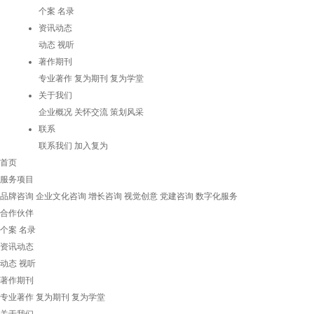
个案
名录
资讯动态
动态
视听
著作期刊
专业著作
复为期刊
复为学堂
关于我们
企业概况
关怀交流
策划风采
联系
联系我们
加入复为
首页
服务项目
品牌咨询
企业文化咨询
增长咨询
视觉创意
党建咨询
数字化服务
合作伙伴
个案
名录
资讯动态
动态
视听
著作期刊
专业著作
复为期刊
复为学堂