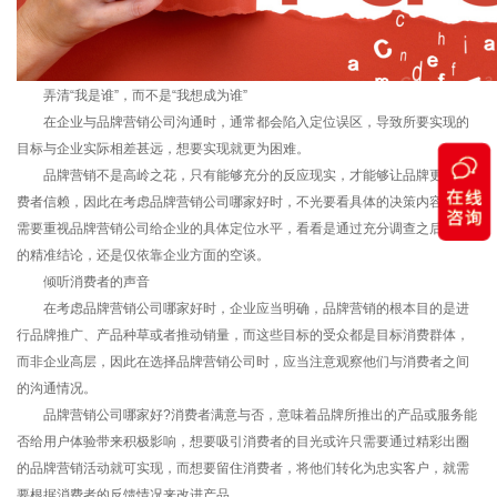
弄清“我是谁”，而不是“我想成为谁”
在企业与品牌营销公司沟通时，通常都会陷入定位误区，导致所要实现的
目标与企业实际相差甚远，想要实现就更为困难。
品牌营销不是高岭之花，只有能够充分的反应现实，才能够让品牌更被消
费者信赖，因此在考虑品牌营销公司哪家好时，不光要看具体的决策内容，还
需要重视品牌营销公司给企业的具体定位水平，看看是通过充分调查之后得出
的精准结论，还是仅依靠企业方面的空谈。
倾听消费者的声音
在考虑品牌营销公司哪家好时，企业应当明确，品牌营销的根本目的是进
行品牌推广、产品种草或者推动销量，而这些目标的受众都是目标消费群体，
而非企业高层，因此在选择品牌营销公司时，应当注意观察他们与消费者之间
的沟通情况。
品牌营销公司哪家好?消费者满意与否，意味着品牌所推出的产品或服务能
否给用户体验带来积极影响，想要吸引消费者的目光或许只需要通过精彩出圈
的品牌营销活动就可实现，而想要留住消费者，将他们转化为忠实客户，就需
要根据消费者的反馈情况来改进产品。