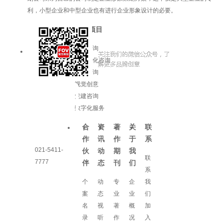
利，小型企业和中型企业也有进行企业形象设计的必要。
服务项目
品牌咨询
企业文化咨询
增长咨询
视觉创意
党建咨询
数字化服务
合
资
著
关
联
作
讯
作
于
系
021-5411-
伙
动
期
我
联
7777
伴
态
刊
们
系
个
动
专
企
我
案
态
业
业
们
名
视
著
概
加
录
听
作
况
入