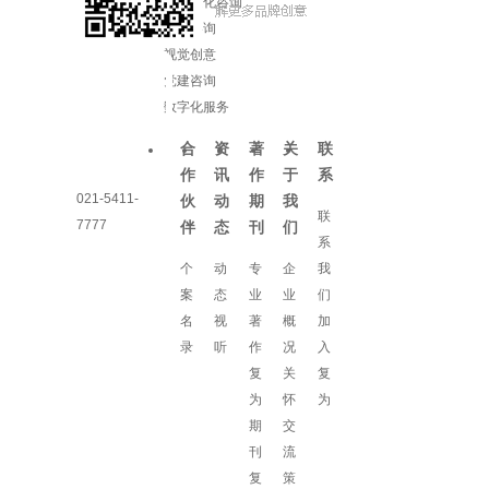
企业文化咨询
增长咨询
视觉创意
党建咨询
数字化服务
合
资
著
关
联
作
讯
作
于
系
021-5411-
伙
动
期
我
联
7777
伴
态
刊
们
系
个
动
专
企
我
案
态
业
业
们
名
视
著
概
加
录
听
作
况
入
复
关
复
为
怀
为
期
交
刊
流
复
策