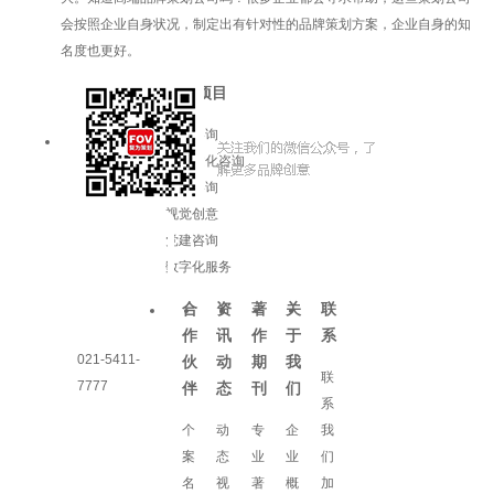
会按照企业自身状况，制定出有针对性的品牌策划方案，企业自身的知
名度也更好。
服务项目
品牌咨询
企业文化咨询
增长咨询
视觉创意
党建咨询
数字化服务
合
资
著
关
联
作
讯
作
于
系
021-5411-
伙
动
期
我
联
7777
伴
态
刊
们
系
个
动
专
企
我
案
态
业
业
们
名
视
著
概
加