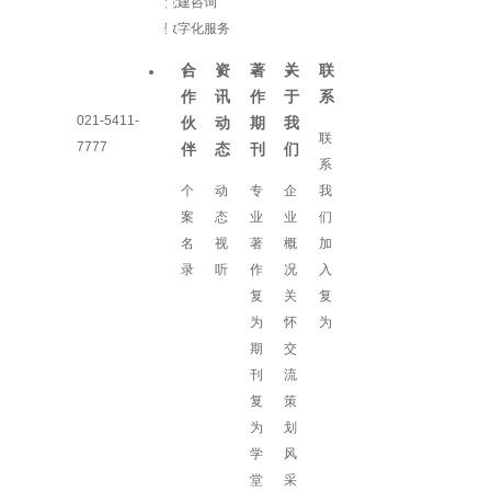
党建咨询
数字化服务
合
资
著
关
联
作
讯
作
于
系
021-5411-
伙
动
期
我
联
7777
伴
态
刊
们
系
个
动
专
企
我
案
态
业
业
们
名
视
著
概
加
录
听
作
况
入
复
关
复
为
怀
为
期
交
刊
流
复
策
为
划
学
风
堂
采