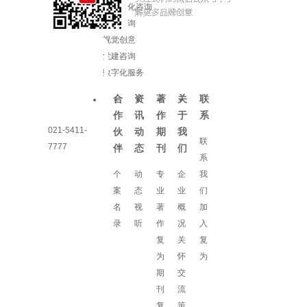
企业文化咨询
增长咨询
视觉创意
党建咨询
数字化服务
合
资
著
关
联
作
讯
作
于
系
021-5411-
伙
动
期
我
联
7777
伴
态
刊
们
系
个
动
专
企
我
案
态
业
业
们
名
视
著
概
加
录
听
作
况
入
复
关
复
为
怀
为
期
交
刊
流
复
策