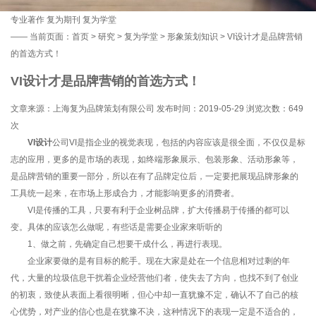
专业著作
复为期刊
复为学堂
——
当前页面：
首页
>
研究
>
复为学堂
>
形象策划知识
> VI设计才是品牌营销
的首选方式！
VI设计才是品牌营销的首选方式！
文章来源：上海复为品牌策划有限公司 发布时间：2019-05-29 浏览次数：
649
次
VI设计
公司VI是指企业的视觉表现，包括的内容应该是很全面，不仅仅是标
志的应用，更多的是市场的表现，如终端形象展示、包装形象、活动形象等，
是品牌营销的重要一部分，所以在有了品牌定位后，一定要把展现品牌形象的
工具统一起来，在市场上形成合力，才能影响更多的消费者。
VI是传播的工具，只要有利于企业树品牌，扩大传播易于传播的都可以
变。具体的应该怎么做呢，有些话是需要企业家来听听的
1、做之前，先确定自己想要干成什么，再进行表现。
企业家要做的是有目标的舵手。现在大家是处在一个信息相对过剩的年
代，大量的垃圾信息干扰着企业经营他们者，使失去了方向，也找不到了创业
的初衷，致使从表面上看很明晰，但心中却一直犹豫不定，确认不了自己的核
心优势，对产业的信心也是在犹豫不决，这种情况下的表现一定是不适合的，