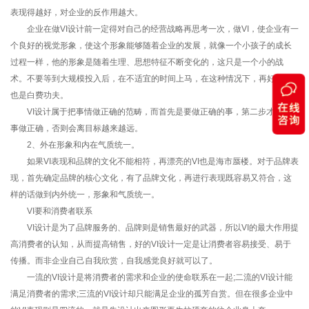
表现得越好，对企业的反作用越大。
企业在做VI设计前一定得对自己的经营战略再思考一次，做VI，使企业有一
个良好的视觉形象，使这个形象能够随着企业的发展，就像一个小孩子的成长
过程一样，他的形象是随着生理、思想特征不断变化的，这只是一个小的战
术。不要等到大规模投入后，在不适宜的时间上马，在这种情况下，再好的VI
也是白费功夫。
VI设计属于把事情做正确的范畴，而首先是要做正确的事，第二步才是把
事做正确，否则会离目标越来越远。
2、外在形象和内在气质统一。
如果VI表现和品牌的文化不能相符，再漂亮的VI也是海市蜃楼。对于品牌表
现，首先确定品牌的核心文化，有了品牌文化，再进行表现既容易又符合，这
样的话做到内外统一，形象和气质统一。
VI要和消费者联系
VI设计是为了品牌服务的、品牌则是销售最好的武器，所以VI的最大作用提
高消费者的认知，从而提高销售，好的VI设计一定是让消费者容易接受、易于
传播。而非企业自己自我欣赏，自我感觉良好就可以了。
一流的VI设计是将消费者的需求和企业的使命联系在一起;二流的VI设计能
满足消费者的需求;三流的VI设计却只能满足企业的孤芳自赏。但在很多企业中