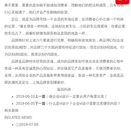
事不重要，重要的是你能不能感知消费者，理解他们的想法和感受，只有和他
们心灵相通了，他们才会产生购物的欲望。
定位，就是为品牌寻找一个合适的市场位置，在消费者心中占据一个特殊
的位置，*像女朋友一样特殊。这就好比抢车位，小区的车位很紧张，你要赶紧
把车位占了，就像旺财撒泡尿宣称这是我的地盘一样。
品牌商针对上述六个要素进行完整、明确和有效地策划，再运用CIS(企业
识别系统)模型，对品牌三个方面的显性特征进行固化：理念识别(MI)固化、行
为识别(BI)固化、视觉识别(VI)固化。
品牌是品牌特许经营的灵魂。成功的品牌策划可使企业在消费者的心智中
形成一种具有忠诚度的心理站位，并区隔其它产品及服务，方便消费者识别、
采用，从而给企业的产品及服务带来增值收益，形成一种无形资产，这就是品
牌的属性及定位，上海品牌策划哪家好。
返回列表
2019-06-10
上一篇：
做企业vi设计一定要从用户角度出发！
2019-06-05
下一篇：
什么是vi设计？企业vi设计需要注意哪些内容？
相关新闻
RELATED NEWS
2019-07-09