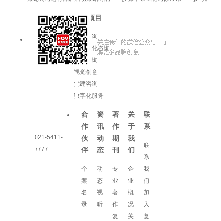
服务项目
品牌咨询
企业文化咨询
增长咨询
视觉创意
党建咨询
数字化服务
合
资
著
关
联
作
讯
作
于
系
021-5411-
伙
动
期
我
联
7777
伴
态
刊
们
系
个
动
专
企
我
案
态
业
业
们
名
视
著
概
加
录
听
作
况
入
复
关
复