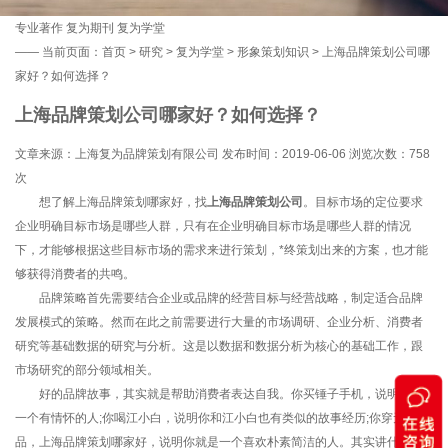
专业著作
复为期刊
复为学堂
——
当前页面：
首页
>
研究
>
复为学堂
>
形象策划知识
> 上海品牌策划公司哪
家好？如何选择？
上海品牌策划公司哪家好？如何选择？
文章来源：上海复为品牌策划有限公司 发布时间：2019-06-06 浏览次数：
758
次
想了解上海品牌策划哪家好，找
上海品牌策划公司
。目标市场的定位要求
企业明确目标市场是哪些人群，只有在企业明确目标市场是哪些人群的情况
下，才能够根据这些目标市场的需求来进行策划，*终策划出来的方案，也才能
够获得消费者的共鸣。
品牌策略首先需要结合企业或品牌的经营目标与经营战略，制定适合品牌
发展模式的策略。然而在此之前需要进行大量的市场调研、企业分析、消费者
研究等基础数据的研究与分析。这是以数据和数据分析为核心的基础工作，跟
市场研究的部分领域相关。
好的品牌故事，其实就是帮助消费者表达自我。你买锤子手机，说明你是
一个有情怀的人;你喝江小白，说明你和江小白也有类似的故事经历;你穿无印良
品，上海品牌策划哪家好，说明你就是一个喜欢朴素简洁的人。其实讲什么故