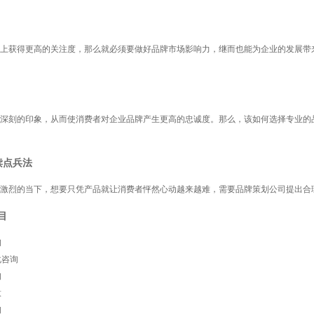
上获得更高的关注度，那么就必须要做好品牌市场影响力，继而也能为企业的发展带
深刻的印象，从而使消费者对企业品牌产生更高的忠诚度。那么，该如何选择专业的
读点兵法
激烈的当下，想要只凭产品就让消费者怦然心动越来越难，需要品牌策划公司提出合理
目
询
化咨询
询
意
询