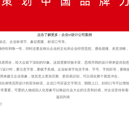
点击了解更多：
企业vi设计公司
案例
业标志、企业标准字、象征图案、标语口号等。
特性和唯一性，同时还要反映出企业的文化和企业经营思想。通俗易懂、表意清晰，是
虑周全，给大众留下深刻的印象。这就需要经验丰富、思维开阔的设计师来提供创意
设计时，要注意字形，要赋予美感。企业标准字包含字体、字号、字间距等，要根据
用来建立企业形象，使其意义更加完整、更容易识别，可以强化整个视觉冲击。
自身情况而设计的宣传标语。企业口号应该文字简洁、朗朗上口。好的口号可以增加
非常重要。可爱的人物或拟人化形象可以唤起社会大众的注意和好感，对企业宣传有着
返回列表
!