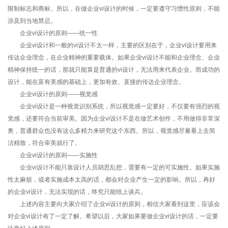
限制标志和商标。所以，在做企业vi设计的时候，一定要遵守习惯性原则，不能
涉及到当地禁忌。
企业vi设计的原则——统一性
企业vi设计和一般的vi设计不太一样，主要的区别在于，企业vi设计要用来
传达企业理念，在企业精神的重要载体。如果企业vi设计不能和企业理念、企业
精神保持统一的话，那就只能算是普通的vi设计，无法用来代表企业。而成功的
设计，能在富有美感的基础上，更加有效、直接的传达企业理念。
企业vi设计的原则——视觉感
企业vi设计是一种视觉识别系统，所以视觉感一定要好，不仅要有强烈的视
觉感，还要符合当前审美。因为企业vi设计不是在做艺术创作，不用做得非常深
奥，普通群众也没有这么多精力来研究这个东西。所以，视觉感尽量看上去简
洁精致，符合审美就行了。
企业vi设计的原则——实施性
企业vi设计不能只靠设计人员胡思乱想，需要有一定的可实施性。如果实施
性太麻烦，或者实施成本太高的话，都会对企业产生一定的影响。所以，再好
的企业vi设计，无法实现的话，终究只能纸上谈兵。
上述内容主要向大家介绍了企业vi设计的原则，相信大家看到这里，应该会
对企业vi设计有了一定了解。希望以后，大家如果要做企业vi设计的话，一定要