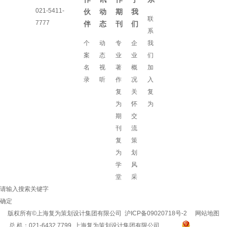
021-5411-
伙
动
期
我
联
7777
伴
态
刊
们
系
个
动
专
企
我
案
态
业
业
们
名
视
著
概
加
录
听
作
况
入
复
关
复
为
怀
为
期
交
刊
流
复
策
为
划
学
风
堂
采
请输入搜索关键字
确定
版权所有©上海复为策划设计集团有限公司
沪ICP备09020718号-2
网站地图
总 机：021-6432 7799 上海复为策划设计集团有限公司