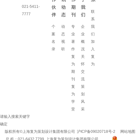
021-5411-
伙
动
期
我
联
7777
伴
态
刊
们
系
个
动
专
企
我
案
态
业
业
们
名
视
著
概
加
录
听
作
况
入
复
关
复
为
怀
为
期
交
刊
流
复
策
为
划
学
风
堂
采
请输入搜索关键字
确定
版权所有©上海复为策划设计集团有限公司
沪ICP备09020718号-2
网站地图
总 机：021-6432 7799 上海复为策划设计集团有限公司