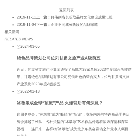
返回列表
2019-11-11
上一篇：
何伟副省长听取品牌文化建设成果汇报
2019-11-04
下一篇：
企业不同成长阶段的品牌策略
相关新闻
RELATED NEWS
2024-03-05
绝色品牌策划公司位列甘肃文旅产业A级前五
近日，甘肃省文旅产业集团通报了系统内38家单位2023年度综合考核结
果。甘肃绝色品牌策划有限公司凭借出色的综合实力，位列甘肃省文旅
产业系统2023年度A级前五……
2022-02-18
冰墩墩成全球“顶流”产品 火爆背后有何深意？
这届冬奥会，“冰墩墩”成为“吸睛”的“新宠”；赛场内外的特许商品零售店
纷纷排起了长队；各种类型的“冰墩墩”艺术作品传递着浓浓深情和深深
祝福……连日来，吉祥物“冰墩墩”成为北京冬奥会赛场之外最令人瞩目