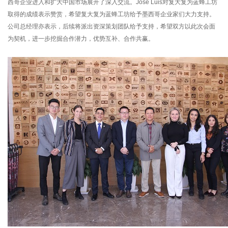
西哥企业进入和扩大中国市场展开了深入交流。Jose Luis对复大复为蓝蜂工坊
取得的成绩表示赞赏，希望复大复为蓝蜂工坊给予墨西哥企业家们大力支持。
公司总经理亦表示，后续将派出资深策划团队给予支持，希望双方以此次会面
为契机，进一步挖掘合作潜力，优势互补、合作共赢。