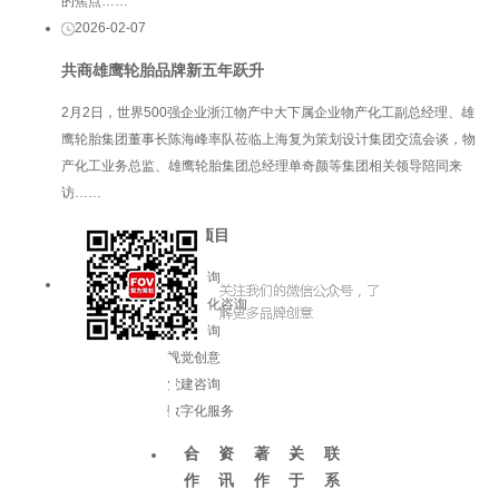
的焦点……
2026-02-07
共商雄鹰轮胎品牌新五年跃升
​2月2日，世界500强企业浙江物产中大下属企业物产化工副总经理、雄
鹰轮胎集团董事长陈海峰率队莅临上海复为策划设计集团交流会谈，物
产化工业务总监、雄鹰轮胎集团总经理单奇颜等集团相关领导陪同来
访……
服务项目
品牌咨询
企业文化咨询
增长咨询
视觉创意
党建咨询
数字化服务
合
资
著
关
联
作
讯
作
于
系