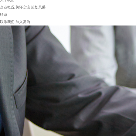
关于我们
企业概况
关怀交流
策划风采
联系
联系我们
加入复为