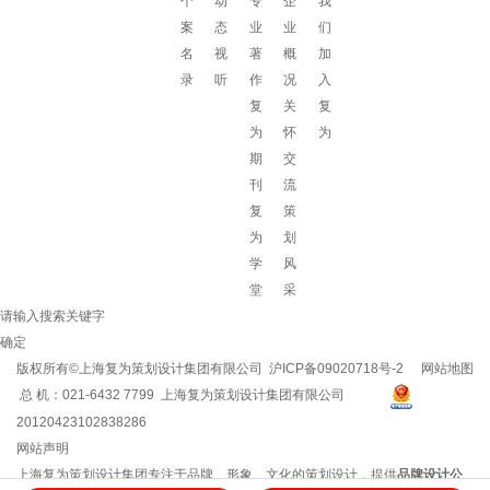
个
动
专
企
我
案
态
业
业
们
名
视
著
概
加
录
听
作
况
入
复
关
复
为
怀
为
期
交
刊
流
复
策
为
划
学
风
堂
采
请输入搜索关键字
确定
版权所有©上海复为策划设计集团有限公司
沪ICP备09020718号-2
网站地图
总 机：021-6432 7799 上海复为策划设计集团有限公司
20120423102838286
网站声明
上海复为策划设计集团专注于品牌、形象、文化的策划设计，提供
品牌设计公