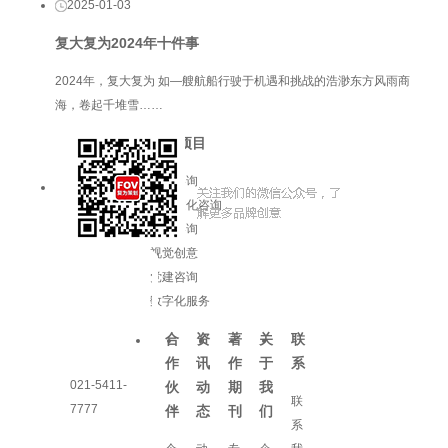
2025-01-03
复大复为2024年十件事
2024年，复大复为 如—艘航船行驶于机遇和挑战的浩渺东方风雨商
海，卷起千堆雪……
服务项目
品牌咨询
企业文化咨询
增长咨询
视觉创意
党建咨询
数字化服务
合
资
著
关
联
作
讯
作
于
系
021-5411-
伙
动
期
我
联
7777
伴
态
刊
们
系