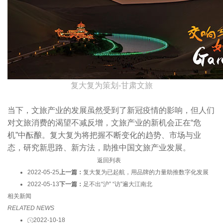
复大复为策划-甘肃文旅
当下，文旅产业的发展虽然受到了新冠疫情的影响，但人们
对文旅消费的渴望不减反增，文旅产业的新机会正在“危
机”中酝酿。复大复为将把握不断变化的趋势、市场与业
态，研究新思路、新方法，助推中国文旅产业发展。
返回列表
2022-05-25
上一篇：
复大复为已起航，用品牌的力量助推数字化发展
2022-05-13
下一篇：
足不出“沪” “访”遍大江南北
相关新闻
RELATED NEWS
2022-10-18