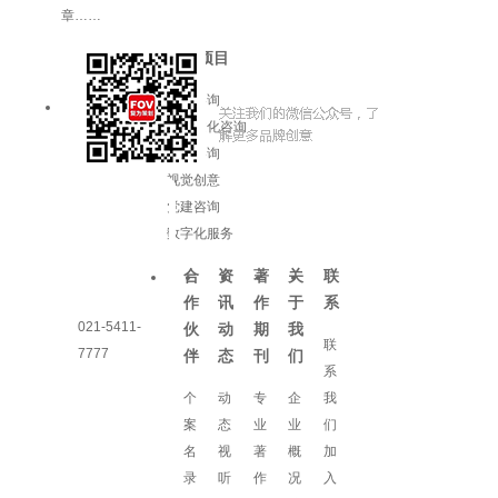
章……
服务项目
品牌咨询
企业文化咨询
增长咨询
视觉创意
党建咨询
数字化服务
合
资
著
关
联
作
讯
作
于
系
021-5411-
伙
动
期
我
联
7777
伴
态
刊
们
系
个
动
专
企
我
案
态
业
业
们
名
视
著
概
加
录
听
作
况
入