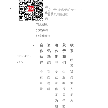
品牌咨询
企业文化咨询
增长咨询
视觉创意
党建咨询
数字化服务
合
资
著
关
联
作
讯
作
于
系
021-5411-
伙
动
期
我
联
7777
伴
态
刊
们
系
个
动
专
企
我
案
态
业
业
们
名
视
著
概
加
录
听
作
况
入
复
关
复
为
怀
为
期
交