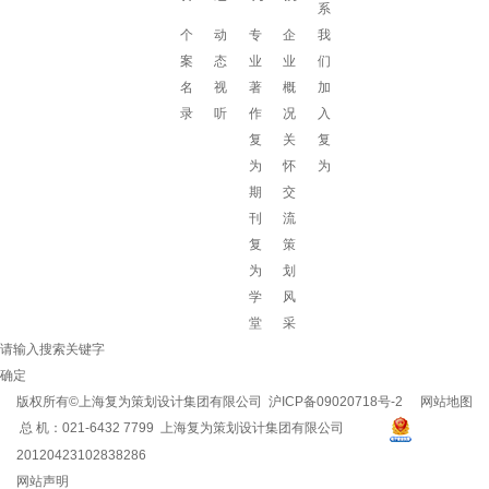
系
个
动
专
企
我
案
态
业
业
们
名
视
著
概
加
录
听
作
况
入
复
关
复
为
怀
为
期
交
刊
流
复
策
为
划
学
风
堂
采
请输入搜索关键字
确定
版权所有©上海复为策划设计集团有限公司
沪ICP备09020718号-2
网站地图
总 机：021-6432 7799 上海复为策划设计集团有限公司
20120423102838286
网站声明