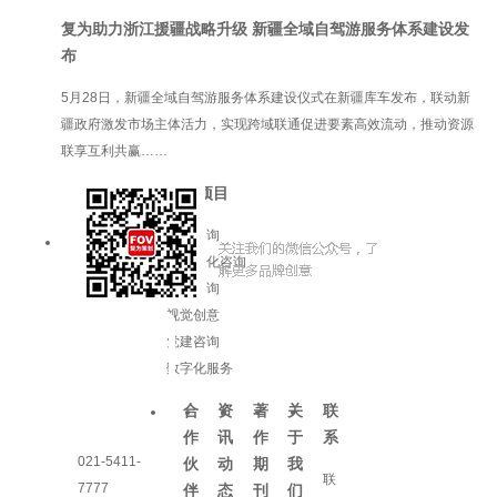
复为助力浙江援疆战略升级 新疆全域自驾游服务体系建设发
布
5月28日，新疆全域自驾游服务体系建设仪式在新疆库车发布，联动新
疆政府激发市场主体活力，实现跨域联通促进要素高效流动，推动资源
联享互利共赢……
服务项目
品牌咨询
企业文化咨询
增长咨询
视觉创意
党建咨询
数字化服务
合
资
著
关
联
作
讯
作
于
系
021-5411-
伙
动
期
我
联
7777
伴
态
刊
们