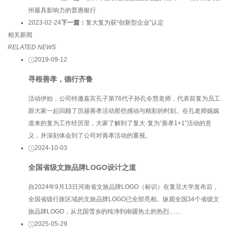
州最具影响力的普惠银行
2023-02-24
下一篇：
复大复为获“创新型企业”认定
相关新闻
RELATED NEWS
2019-09-12
寻根善孝，德行齐鲁
活动伊始，公司特邀嘉宾孔子第76代子孙孔令慧老师，代表前复为员工
跟大家一起回顾了历届善孝活动那些感动与精彩的时刻。在孔老师娓娓
道来的复为工作经历里，大家了解到了复大·复为“善孝1+1”活动的意
义，并深刻体会到了公司对善孝活动的重视。
2024-10-03
全国省级文旅品牌LOGO设计之道
自2024年9月13日河南省文旅品牌LOGO（标识）在复旦大学发布后，
全国省级行政区域的文旅品牌LOGO已全部亮相。纵观全国34个省级文
旅品牌LOGO，从北国雪乡的纯净到南疆热土的热烈……
2025-05-29