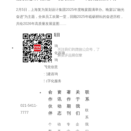
​2月5日，上海复为策划设计集团2025年度晚宴圆满举办。晚宴以“融光
奋进”为主题，全体员工欢聚一堂，回顾2025年砥砺耕耘的奋进历程，
共绘2026年高质量发展蓝图……
服务项目
品牌咨询
企业文化咨询
增长咨询
视觉创意
党建咨询
数字化服务
合
资
著
关
联
作
讯
作
于
系
021-5411-
伙
动
期
我
联
7777
伴
态
刊
们
系
个
动
专
企
我