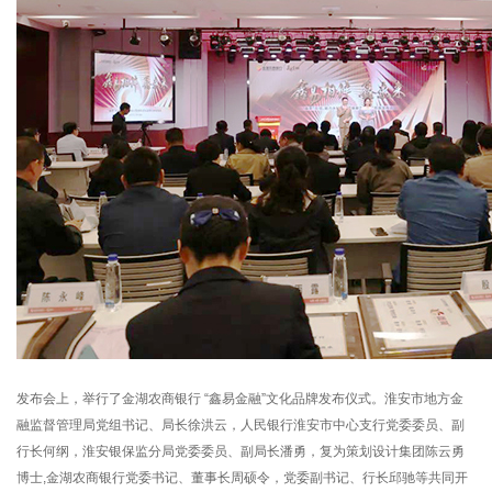
发布会上，举行了金湖农商银行 “鑫易金融”文化品牌发布仪式。淮安市地方金
融监督管理局党组书记、局长徐洪云，人民银行淮安市中心支行党委委员、副
行长何纲，淮安银保监分局党委委员、副局长潘勇，复为策划设计集团陈云勇
博士,金湖农商银行党委书记、董事长周硕令，党委副书记、行长邱驰等共同开