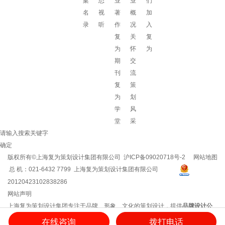
案
态
业
业
们
名
视
著
概
加
录
听
作
况
入
复
关
复
为
怀
为
期
交
刊
流
复
策
为
划
学
风
堂
采
请输入搜索关键字
确定
版权所有©上海复为策划设计集团有限公司
沪ICP备09020718号-2
网站地图
总 机：021-6432 7799 上海复为策划设计集团有限公司
20120423102838286
网站声明
上海复为策划设计集团专注于品牌、形象、文化的策划设计，提供
品牌设计公
司
/
企业文化建设
/
企业vi设计
/
企业文化建设方案
/
品牌策划方案
/
企业logo设计
等
在线咨询
拨打电话