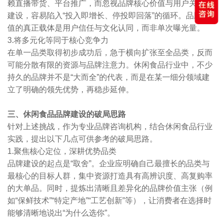
赖直播带货、平台推广，而忽视品牌核心价值与用户关系的
建设，容易陷入“投入即增长、停投即回落”的循环。品牌价
值的真正载体是用户信任与文化认同，而非单次曝光量。
3.将多元化等同于核心竞争力
在单一品类取得初步成功后，急于横向扩张至全品类，反而
可能分散有限的资源与品牌注意力。休闲食品行业中，不少
持久的品牌并不是“大而全”的代表，而是在某一细分领域建
立了明确的领先优势，再稳步延伸。
三、休闲食品品牌建设的破局思路
针对上述挑战，作为专业品牌咨询机构，结合休闲食品行业
实践，提出以下几点可供参考的破局思路。
1.聚焦核心定位，深耕优势品类
品牌建设的起点是“取舍”。企业应明确自己最擅长的品类与
最核心的目标人群，集中资源打造具有高辨识度、高复购率
的大单品。同时，提炼出清晰且差异化的品牌价值主张（例
如“保鲜技术”“特定产地”“工艺创新”等），让消费者在选择时
能够清晰地说出“为什么选你”。