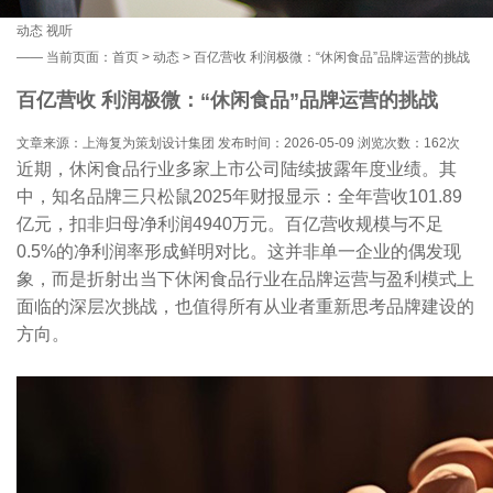
动态
视听
——
当前页面：
首页
>
动态
> 百亿营收 利润极微：“休闲食品”品牌运营的挑战
百亿营收 利润极微：“休闲食品”品牌运营的挑战
文章来源：上海复为策划设计集团 发布时间：2026-05-09 浏览次数：
162次
近期，休闲食品行业多家上市公司陆续披露年度业绩。其
中，知名品牌三只松鼠2025年财报显示：全年营收101.89
亿元，扣非归母净利润4940万元。百亿营收规模与不足
0.5%的净利润率形成鲜明对比。这并非单一企业的偶发现
象，而是折射出当下休闲食品行业在品牌运营与盈利模式上
面临的深层次挑战，也值得所有从业者重新思考品牌建设的
方向。