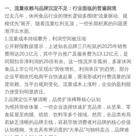
一、流量依赖与品牌沉淀不足：行业面临的普遍困境
过去几年，休闲食品行业的增长逻辑多围绕“流量驱动、规
模优先”展开。随着流量红利见顶，一些长期积累的问题逐
渐浮出水面。
1.流量成本持续攀升，利润空间被压缩
公开财报数据显示，上述知名品牌三只松鼠的2025年销售
费用达20.1亿元，其中平台推广及服务费为13.12亿元，是
同期扣非净利润的26倍有余。这一情况并非孤例，多家休闲
食品上市公司均呈现出“营收增长、利润承压”的趋势。部分
企业早期依托电商平台快速起量，逐渐形成对付费流量的深
度依赖。当平台规则变化、流量成本上涨时，企业的盈利能
力便受到明显挤压。
2.品牌定位不够清晰，品类扩张稀释核心认知
为维持营收体量，一些企业选择快速扩充品类，从坚果、零
食延展至肉脯、烘焙、饮料等多个领域。然而，全品类布局
若缺乏清晰的品牌主线，容易导致消费者对品牌的核心价值
认知模糊。失去具有辨识度的“大单品”与独特卖点，品牌难