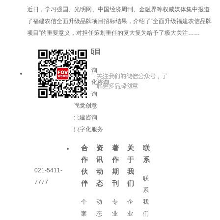
近日，学习强国、光明网、中国经济周刊、金融界等权威媒体集中报道
了福建农信全面升级品牌项目招标结果，介绍了“全面升级福建农信品牌
项目”的重要意义，对担任策划重任的复大复为给予了极大关注……
服务项目
品牌咨询
企业文化咨询
增长咨询
视觉创意
党建咨询
数字化服务
合
资
著
关
联
作
讯
作
于
系
021-5411-
伙
动
期
我
联
7777
伴
态
刊
们
系
个
动
专
企
我
案
态
业
业
们