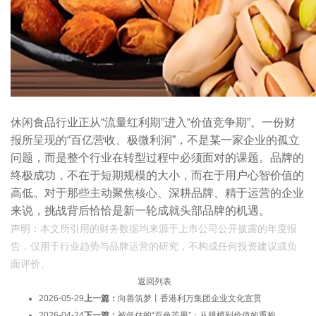
休闲食品行业正从“流量红利期”进入“价值竞争期”。一份财
报所呈现的“百亿营收、极微利润”，不是某一家企业的孤立
问题，而是整个行业在转型过程中必须面对的课题。品牌的
终极成功，不在于短期规模的大小，而在于用户心智价值的
高低。对于那些主动聚焦核心、深耕品牌、精于运营的企业
来说，挑战背后恰恰是新一轮成就头部品牌的机遇。
声明：本文所引用的财务数据均来源于上市公司公开披露的年度报
告，仅用于行业趋势与品牌运营的研究，不构成任何投资建议或负
面评价。
返回列表
2026-05-29
上一篇：
向善筑梦丨香港利万集团企业文化宣贯
2026-04-24
下一篇：
被低估的“百色芒果”：从规模到价值的重构