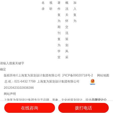
名
视
著
概
加
录
听
作
况
入
复
关
复
为
怀
为
期
交
刊
流
复
策
为
划
学
风
堂
采
请输入搜索关键字
确定
版权所有©上海复为策划设计集团有限公司
沪ICP备09020718号-2
网站地图
总 机：021-6432 7799 上海复为策划设计集团有限公司
20120423102838286
网站声明
上海复为策划设计集团专注于品牌、形象、文化的策划设计，提供
品牌设计公
司
/
企业文化建设
/
企业vi设计
/
企业文化建设方案
/
品牌策划方案
/
企业logo设计
等
在线咨询
拨打电话
服务，用思想和创意创造品牌影响力！