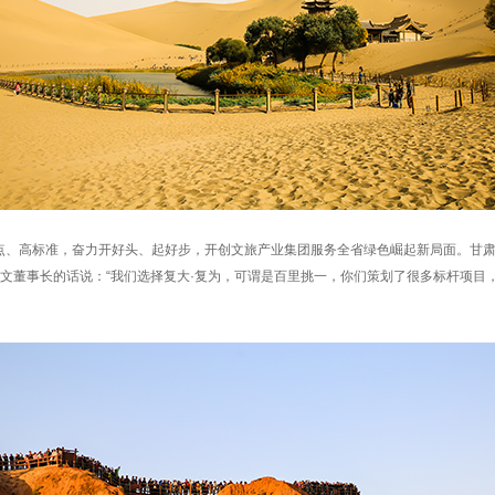
、高标准，奋力开好头、起好步，开创文旅产业集团服务全省绿色崛起新局面。甘肃
培文董事长的话说：“我们选择复大·复为，可谓是百里挑一，你们策划了很多标杆项目