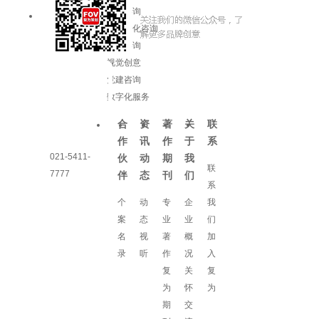
品牌咨询
企业文化咨询
增长咨询
视觉创意
党建咨询
数字化服务
合
资
著
关
联
作
讯
作
于
系
021-5411-
伙
动
期
我
联
7777
伴
态
刊
们
系
个
动
专
企
我
案
态
业
业
们
名
视
著
概
加
录
听
作
况
入
复
关
复
为
怀
为
期
交